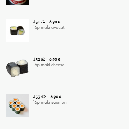
J51 🍙
6,90 €
16p maki avocat
J52 🧀
6,90 €
16p maki cheese
J53 🐟
6,90 €
16p maki saumon