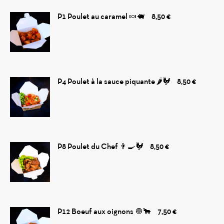
P1 Poulet au caramel 🍬🐖
8,50 €
P4 Poulet à la sauce piquante 🌶️🐓
8,50 €
P8 Poulet du Chef 👨‍🍳🐓
8,50 €
P12 Boeuf aux oignons 🧅🐂
7,50 €