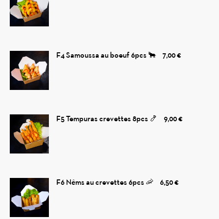
F4 Samoussa au boeuf 6pcs 🐂
7,00 €
F5 Tempuras crevettes 8pcs 🍤
9,00 €
F6 Nêms au crevettes 6pcs 🦐
6,50 €