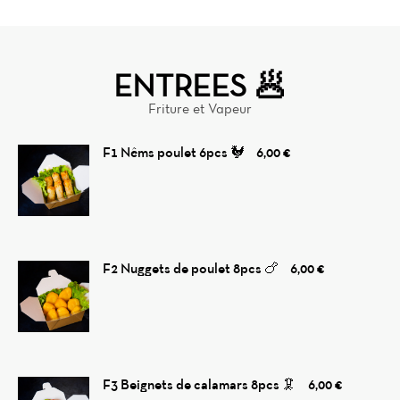
ENTREES 🥟
Friture et Vapeur
F1 Nêms poulet 6pcs 🐓
6,00 €
F2 Nuggets de poulet 8pcs 🍗
6,00 €
F3 Beignets de calamars 8pcs 🦑
6,00 €