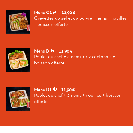
Menu C1 🦐
12,90 €
Crevettes au sel et au poivre + nems + nouilles
+ boisson offerte
Menu D 🐓
11,90 €
Poulet du chef + 3 nems + riz cantonais +
boisson offerte
Menu D1 🐓
11,90 €
Poulet du chef + 3 nems + nouilles + boisson
offerte