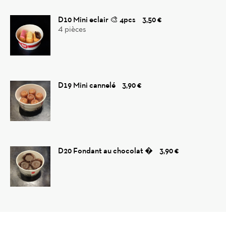
D10 Mini eclair 🎨 4pcs
3,50 €
4 pièces
D19 Mini cannelé
3,90 €
D20 Fondant au chocolat �
3,90 €