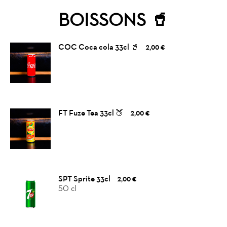
BOISSONS 🥤
COC Coca cola 33cl 🥤
2,00 €
FT Fuze Tea 33cl 🍑
2,00 €
SPT Sprite 33cl
2,00 €
50 cl