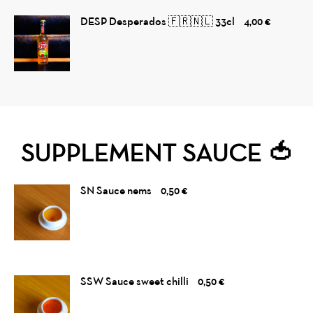
DESP Desperados 🇫🇷🇳🇱 33cl
4,00 €
SUPPLEMENT SAUCE 🍅
SN Sauce nems
0,50 €
SSW Sauce sweet chilli
0,50 €