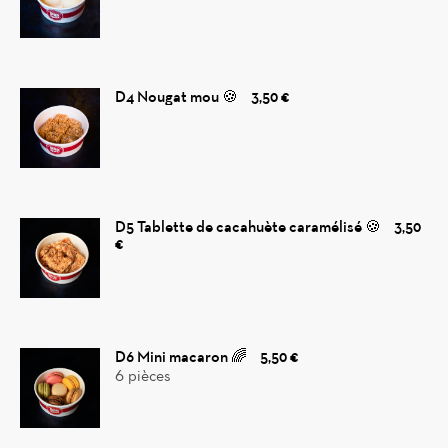
D4 Nougat mou 🍪
3,50 €
D5 Tablette de cacahuète caramélisé 🍪
3,50
€
D6 Mini macaron 🌈
5,50 €
6 pièces