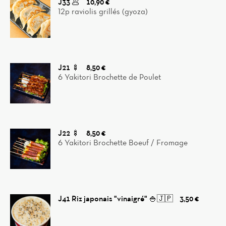
J33 🥟
10,90 €
12p raviolis grillés (gyoza)
J21 🍢
8,50 €
6 Yakitori Brochette de Poulet
J22 🍢
8,50 €
6 Yakitori Brochette Boeuf / Fromage
J41 Riz japonais "vinaigré" 🍚🇯🇵
3,50 €