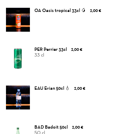
OA Oasis tropical 33cl 🥭
2,00 €
Home
News
PER Perrier 33cl
2,00 €
33 cl
Menu
Reviews
EAU Evian 50cl 💧
2,00 €
BAD Badoit 50cl
2,00 €
50 cl