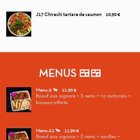
J17 Chirashi tartare de saumon
10,90 €
MENUS 🍱🍱
Menu A 🐂
11,90 €
Boeuf aux oignons + 3 nems + riz cantonais +
boisson offerte
Menu A1 🐂
11,90 €
Boeuf aux oignons + 3 nems + nouilles +