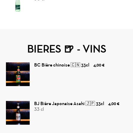
BIERES 🍺 - VINS
BC Bière chinoise 🇨🇳 33cl
4,00 €
BJ Bière Japonaise Asahi 🇯🇵 33cl
4,00 €
33 cl