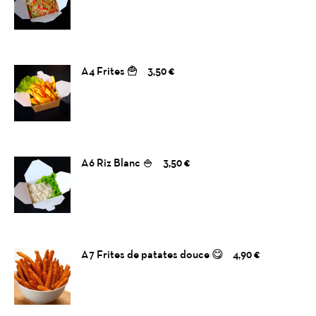
A4 Frites 🍟
3,50 €
A6 Riz Blanc 🍚
3,50 €
A7 Frites de patates douce 😋
4,90 €