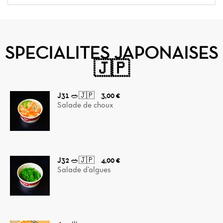
SPECIALITES JAPONAISES
🇯🇵
J31 🥗🇯🇵
3,00 €
Salade de choux
J32 🥗🇯🇵
4,00 €
Salade d’algues