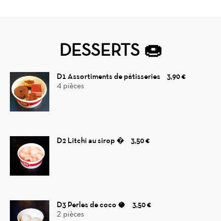
DESSERTS 🍩
D1 Assortiments de pâtisseries
3,90 €
4 pièces
D2 Litchi au sirop �
3,50 €
D3 Perles de coco 🥥
3,50 €
2 pièces